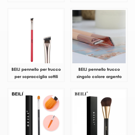
cosmetici di bellezza con
pettine private label
scatola tubo in alluminio
all'ingrosso pennello per
manico in legno pinceau
trucco personalizzato per
de maquillage sintetico
sopracciglia con capelli
oem
sintetici
BEILI pennello per trucco
BEILI pennello trucco
per sopracciglia sottili
singolo colore argento
singolo brocha plana para
pennello trucco occhi con
cejas pennello per trucco
etichetta personalizzata
singolo con manico in
pennello trucco manico in
legno nero
legno