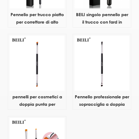
Pennello per trucco piatto
BEILI singolo pennello per
per correttore di alto
il trucco con fard in
livello BEILI Pennello per
polvere ad angolo nero
trucco di bellezza singolo
con etichetta privata di
all'ingrosso con etichetta
alta qualità Capelli
privata con confezione
sintetici per il viso
pennelli per cosmetici a
Pennello professionale per
doppia punta per
sopracciglia a doppia
sopracciglia
testa Pennello per eyeliner