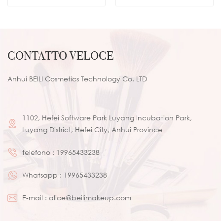
sostenibile Capelli sintetici
Makeup
delicati sulla pelle 100%
cruelty free
CONTATTO VELOCE
Anhui BEILI Cosmetics Technology Co. LTD
1102, Hefei Software Park Luyang Incubation Park,
Luyang District, Hefei City, Anhui Province
telefono :
19965433238
Whatsapp :
19965433238
E-mail :
alice@beilimakeup.com