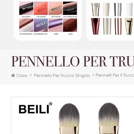
PENNELLO PER TR
Pennelli Per Il Tr
Casa
Pennello Per Trucco Singolo