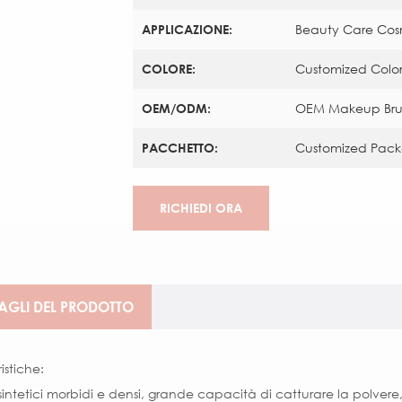
APPLICAZIONE:
Beauty Care Cosm
COLORE:
Customized Colo
OEM/ODM:
OEM Makeup Brus
PACCHETTO:
Customized Pac
RICHIEDI ORA
AGLI DEL PRODOTTO
istiche:
sintetici morbidi e densi, grande capacità di catturare la polvere, 