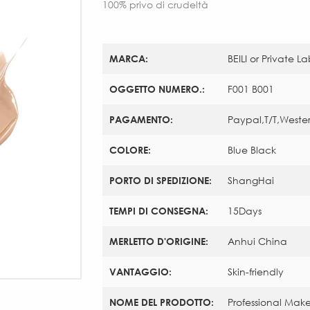
100% privo di crudeltà
MARCA:
BEILI or Private L
OGGETTO NUMERO.:
F001 B001
PAGAMENTO:
Paypal,T/T,Weste
COLORE:
Blue Black
PORTO DI SPEDIZIONE:
ShangHai
TEMPI DI CONSEGNA:
15Days
MERLETTO D'ORIGINE:
Anhui China
VANTAGGIO:
Skin-friendly
NOME DEL PRODOTTO:
Professional Mak