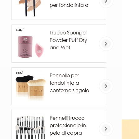
per fondotinta a
marchio privato
Trucco Sponge
Powder Puff Dry
and Wet
Combinato Beauty
Cosmetic Ball
Foundation Powder
Pennello per
Puff Bevel Cut
fondotinta a
Make Up Sponge
contorno singolo
Tools
Pennelli trucco
professionale in
pelo di capra