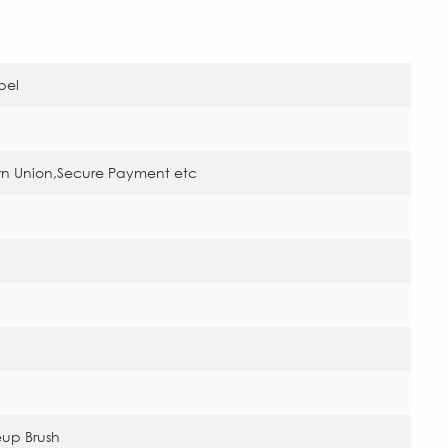
abel
rn Union,Secure Payment etc
eup Brush