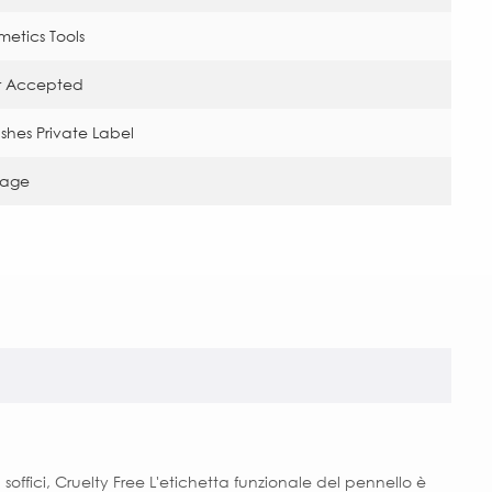
etics Tools
r Accepted
hes Private Label
kage
soffici, Cruelty Free L'etichetta funzionale del pennello è