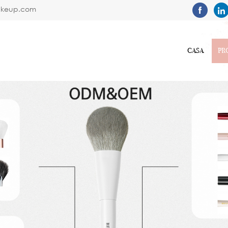
akeup.com
CASA
PR