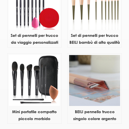
professionale all'ingrosso
cordino pieghevole
Top Factory
Set di pennelli per trucco
Set di pennelli per trucco
da viaggio personalizzati
BEILI bambù di alta qualità
con logo nero BEILI,
verde naturale Nuovo kit
brochas de maquillaj
di spille per maquillaje
professionale con angoli
professionale all'ingrosso
di fusione e borsa per
bambini di lusso
Mini portatile compatto
BEILI pennello trucco
piccolo morbido
singolo colore argento
sfumatura set pennelli
pennello trucco occhi con