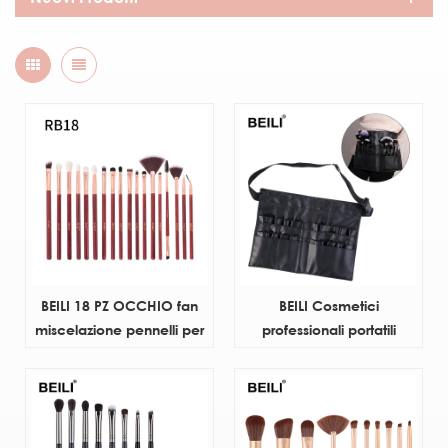
BEILI 18 PZ OCCHIO fan
BEILI Cosmetici
miscelazione pennelli per
professionali portatili
trucco angolo dell'occhio
Moda popolare Vegan PU
sopracciglio fodera ciglia
Logo personalizzato Borsa
pinceau de maquillage
per pennelli per trucco
capelli naturali
Borsa da cintura con