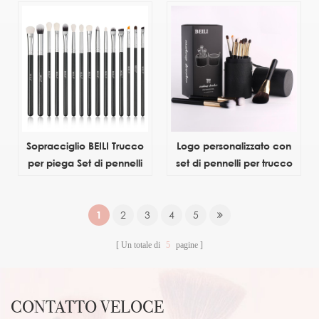
trucco occhi trucco rosa
etichetta personalizzata
viaggio con borsa kit
pennello trucco manico in
campione dedicato basso
legno
moq
Sopracciglio BEILI Trucco
Logo personalizzato con
per piega Set di pennelli
set di pennelli per trucco
per sfumare il logo del
in oro rosa da 15 pezzi
contorno personalizzato
con organizer per l'angolo
1
2
3
4
5
della borsa con pennello
Un totale di
5
pagine
per le labbra
CONTATTO VELOCE