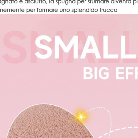
agnato e asciutto, la spugna per sfumare diventa
rmemente per formare uno splendido trucco