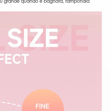
 più grande quando è bagnata, tamponala