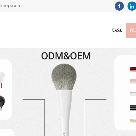
akeup.com
CASA
PR