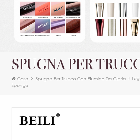
SPUGNA PER TRUCC
Log
Casa
Spugna Per Trucco Con Piumino Da Cipria
Sponge