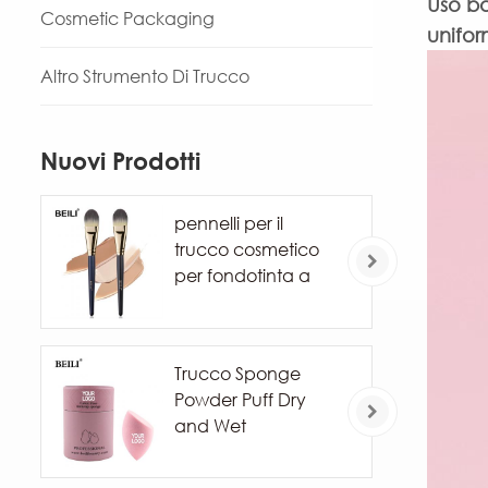
Uso b
Cosmetic Packaging
unifo
Altro Strumento Di Trucco
Nuovi Prodotti
pennelli per il
trucco cosmetico
per fondotinta a
marchio privato
Trucco Sponge
Powder Puff Dry
and Wet
Combinato Beauty
Cosmetic Ball