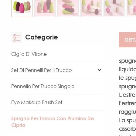
Categorie
DETT
Ciglia Di Visone
spugne
liquid
Set Di Pennelli Per Il Trucco
le spu
spugna
Pennello Per Trucco Singolo
L'estr
Eye Makeup Brush Set
l'estr
raggi
Spugna Per Trucco Con Piumino Da
La spu
Cipria
assorb