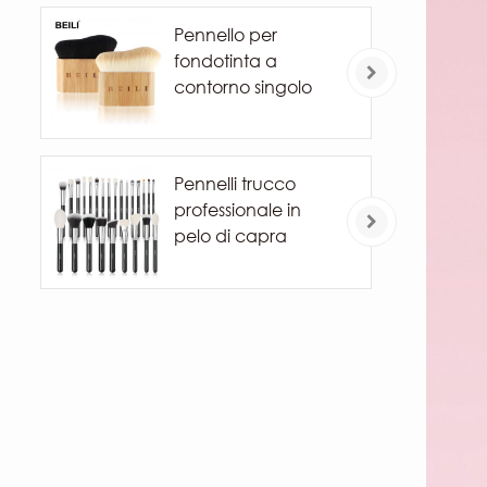
Foundation Powder
Pennello per
Puff Bevel Cut
fondotinta a
Make Up Sponge
contorno singolo
Tools
Pennelli trucco
professionale in
pelo di capra
naturale pony