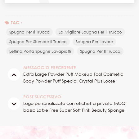
TAG :
Spugna Per Il Trucco
La Migliore Spugna Per Il Trucco
Spugna Per Sfumare Il Trucco
Spugna Per Lavare
Lettino Porta Spugne Lavapiatti
Spugna Per Il Trucco
MESSAGGIO PRECEDENTE
Extra Large Powder Puff Makeup Tool Cosmetic
Body Powder Puff Special Crystal Plus Loose
130MM Ultra Soft Purple Powder Puff
POST SUCCESSIVO
Logo personalizzato con etichetta privata MOQ
basso Latxe Free Super Soft Pink Beauty Sponge
Blender Make Up Makeup Sponge