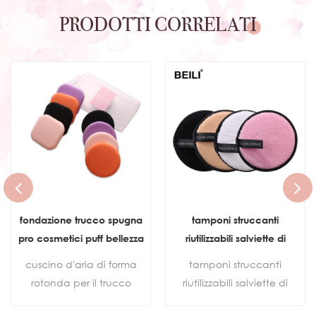
PRODOTTI CORRELATI
fondazione trucco spugna
tamponi struccanti
pro cosmetici puff bellezza
riutilizzabili salviette di
cuscino d'aria polvere liscia
cotone struccanti in
cuscino d'aria di forma
tamponi struccanti
bagnata e asciutta
microfibra
rotonda per il trucco
riutilizzabili salviette di
strumento spugna per il
spugna puff secco
cotone spugna struccante
trucco a doppio uso