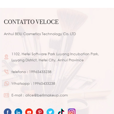
bagnato correttore a
in microfibra spugnetta
doppio uso fondotinta
struccante in cotone
liquido BB/CC crema make
CONTATTO VELOCE
up puff
Anhui BEILI Cosmetics Technology Co. LTD
1102, Hefei Software Park Luyang Incubation Park,
Luyang District, Hefei City, Anhui Province
telefono :
19965433238
Whatsapp :
19965433238
E-mail :
alice@beilimakeup.com