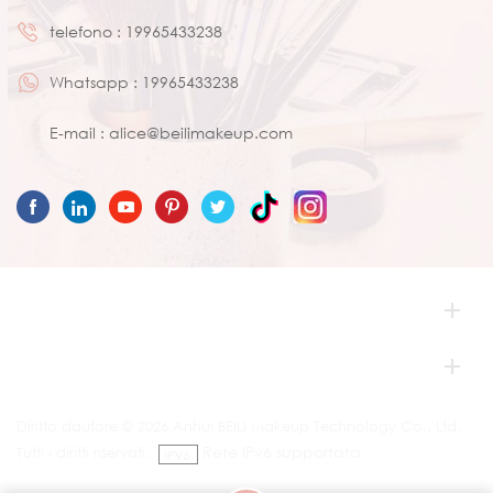
telefono :
19965433238
Whatsapp :
19965433238
E-mail :
alice@beilimakeup.com
HO BISOGNO DI AIUTO
HOT TAG
Diritto dautore © 2026 Anhui BEILI Makeup Technology Co., Ltd.
Rete IPv6 supportata
Tutti i diritti riservati.