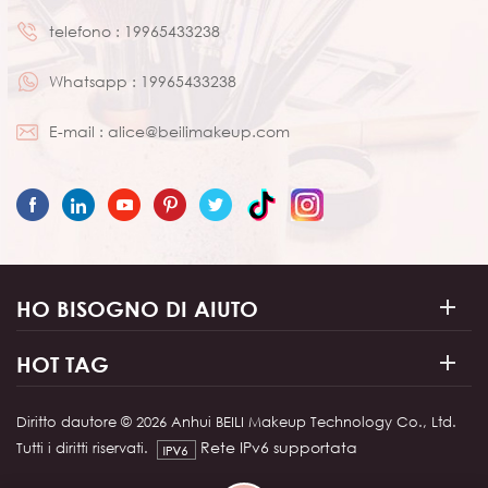
telefono :
19965433238
Whatsapp :
19965433238
E-mail :
alice@beilimakeup.com
HO BISOGNO DI AIUTO
HOT TAG
Diritto dautore © 2026 Anhui BEILI Makeup Technology Co., Ltd.
Rete IPv6 supportata
Tutti i diritti riservati.