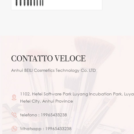
naturale pony
CONTATTO VELOCE
Anhui BEILI Cosmetics Technology Co. LTD
1102, Hefei Software Park Luyang Incubation Park, Luyan
Hefei City, Anhui Province
telefono :
19965433238
Whatsapp :
19965433238