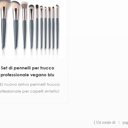
Set di pennelli per trucco
professionale vegano blu
ILI nuovo arrivo pennelli trucco
ofessionale per capelli sintetici
za LOGO, il prezzo è favorevole,
envenuto per personalizzare e
acquistare
Un totale di
1
pag