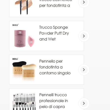
per fondotinta a
marchio privato
Trucco Sponge
Powder Puff Dry
and Wet
Combinato Beauty
Cosmetic Ball
Foundation Powder
Pennello per
Puff Bevel Cut
fondotinta a
Make Up Sponge
contorno singolo
Tools
Pennelli trucco
professionale in
pelo di capra