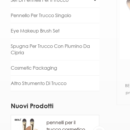
Set Di Pennelli Per Il Trucco
Pennello Per Trucco Singolo
Eye Makeup Brush Set
Spugna Per Trucco Con Piumino Da
Cipria
Cosmetic Packaging
Altro Strumento Di Trucco
BE
pr
sen
Nuovi Prodotti
b
pennelli per il
trucco cosmetico