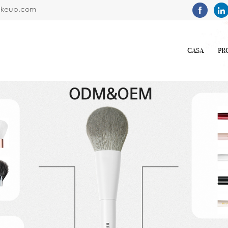
akeup.com
CASA
PR