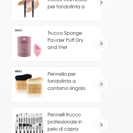
per fondotinta a
marchio privato
Trucco Sponge
Powder Puff Dry
and Wet
Combinato Beauty
Cosmetic Ball
Foundation Powder
Pennello per
Puff Bevel Cut
fondotinta a
Make Up Sponge
contorno singolo
Tools
Pennelli trucco
professionale in
pelo di capra