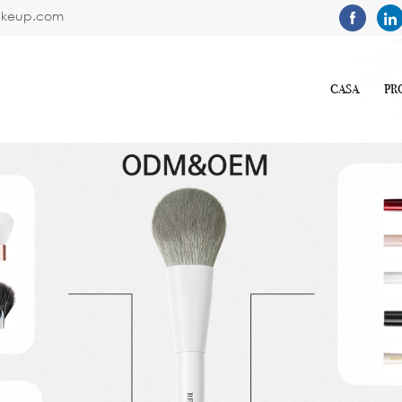
akeup.com
CASA
PR