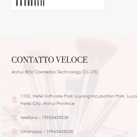
naturale pony
CONTATTO VELOCE
Anhui BEILI Cosmetics Technology Co. LTD
1102, Hefei Software Park Luyang Incubation Park, Luyan
Hefei City, Anhui Province
telefono :
19965433238
Whatsapp :
19965433238