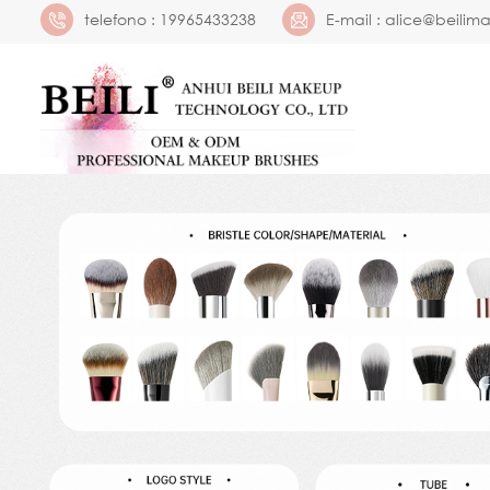
telefono :
19965433238
E-mail :
alice@beilim